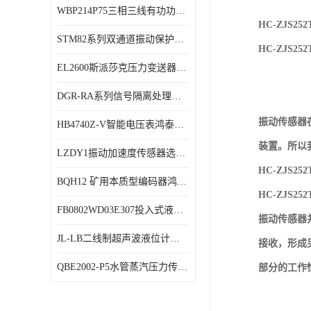
WBP214P75三相三线有功功率传感器鸿泰顺达产品稳定性好
特殊用处传感器
HC-ZJS
STM82系列双通道振动保护表鸿泰产品技术规格
特殊用途变送器
HC-ZJS
EL2600斯派莎克压力变送器技术规格
DGR-RA系列信号隔离处理器鸿泰产品技术规格
振动传感器
HB4740Z-V智能电压表鸿泰产品外形美观大方
装置。所以
LZDY1振动加速度传感器选型资料
HC-ZJS
BQH12 矿用本质型编码器鸿泰产品实物展示
HC-ZJS
FB0802WD03E307投入式液位计鸿泰产品选型参数
振动传感器
JL-LB二线制超声波液位计鸿泰产品外形美观大方
接收，形成
QBE2002-P5水管蒸汽压力传感器西门子产品技术规格
部分的工作