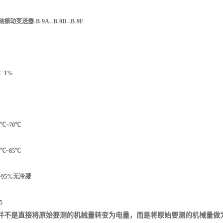
变送器-B-9A--B-9D--B-9F
：1%
℃~70℃
℃~85℃
~95%无冷凝
5
并不是直接将原始要测的机械量转变为电量，而是将原始要测的机械量做