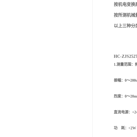
按机电变换
按所测机械
以上三种分
HC-ZJS252
1.测量范围：频
振幅：0～200
烈度：0～20mm
直流电源：+24
功 耗：<2W