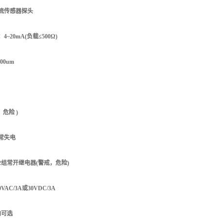
流传感器探头
~20mA(负载≤500Ω)
00um
危险 )
常失电
2组常开继电器(警戒，危险)
AC/3A或30VDC/3A
内可选