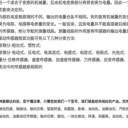
另一个适合于变换的机械量，后由机电变换部分再将变换为电量。因此一
性能来决定的。
内部机电变换原理的不同，输出的电量也各不相同。有的是将机械量的变
换为电阻、电感等电参量的变化。一般说来，这些电量并不能直接被后续
的传感器，附以专配的测量线路。测量线路的作用是将传感器的输出电量
:
振动传感器按其功能可有以下几种分类方法
:
;
原理分
相对式、惯性式
:
;
原理分
电动式、压电式、电涡流式、电感式、电容式、电阻式、光电式
:
量分
位移传感器、速度传感器、加速度传感器、力传感器、应变传感器、
类法中的传感器是相容的
鸿泰顺达科技，您不懂没事，只需您给我们一个型号，我们就能给你相应的产品，欢
振动烈度，轴振动，轴向位移，智能转速，热膨胀，胀差，油动机，油箱油位，汽轮
油动机，油箱油位传感器；轴向位移，振动，一体化振动，转速，热膨胀，油动机，油