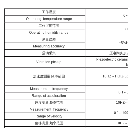
工作温度
0
Operating temperature range
工作湿度范围
30
Operating humidity range
测量误差
±5%H
Measuring accuracy
震动采集
压电陶瓷加
Piezoelectric ceram
Vibration pickup
t
加速度测量 频率范围
10HZ
～
1KHZ(LO
Measurement frequency
0.1
～
Range of acceleration
速度测量 频率范围
10HZ
～
Measurement frequency
0.1
～
199
Range of velocity
位移测量 频率范围
10HZ
～