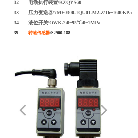
32
电动执行装置
\KZQYS60
33
压力变送器
\7MF0300-1QU01-M2-Z\16~1600KPa
34
液位开关
\OWK-2\0~95℃\0~1MPa
35
转速传感器
\S2900-188