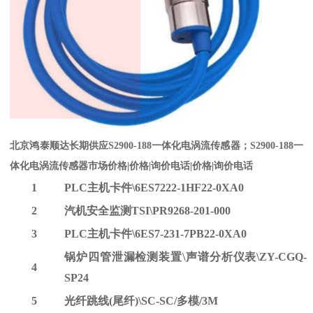
北京鸿泰顺达长期供应S2900-188一体化电涡流传感器；S2900-188一
体化电涡流传感器市场价格|价格|询价电话|价格|询价电话
1
PLC主机卡件\6ES7222-1HF22-0XA0
2
汽机安全监测
TSI\PR9268-201-000
3
PLC主机卡件\6ES7-231-7PB22-0XA0
锅炉四管泄漏检测装置
\声谱分析仪表\ZY-CGQ-
4
SP24
5
光纤跳线
(尾纤)\SC-SC/多模/3M