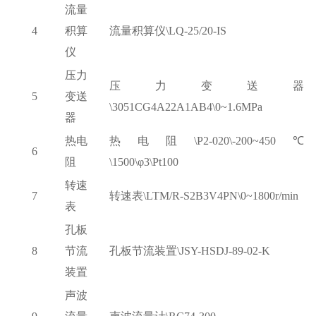
流量
4
积算
流量积算仪
\LQ-25/20-IS
仪
压力
压力变送器
5
变送
\3051CG4A22A1AB4\0~1.6MPa
器
热电
热电阻
\P2-020\-200~450℃
6
阻
\1500\φ3\Pt100
转速
7
转速表
\LTM/R-S2B3V4PN\0~1800r/min
表
孔板
8
节流
孔板节流装置
\JSY-HSDJ-89-02-K
装置
声波