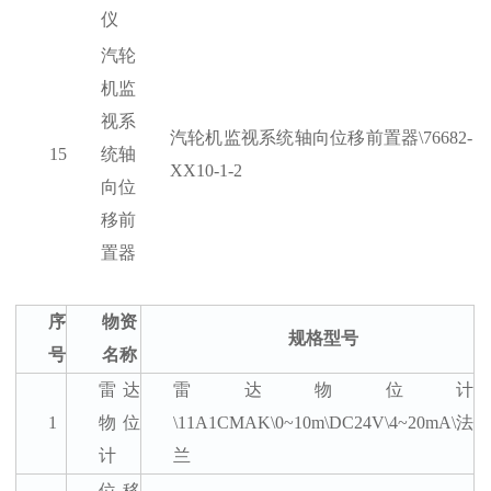
仪
汽轮
机监
视系
汽轮机监视系统轴向位移前置器
\76682-
15
统轴
XX10-1-2
向位
移前
置器
序
物资
规格型号
号
名称
雷达
雷达物位计
1
物位
\11A1CMAK\0~10m\DC24V\4~20mA\法
计
兰
位移