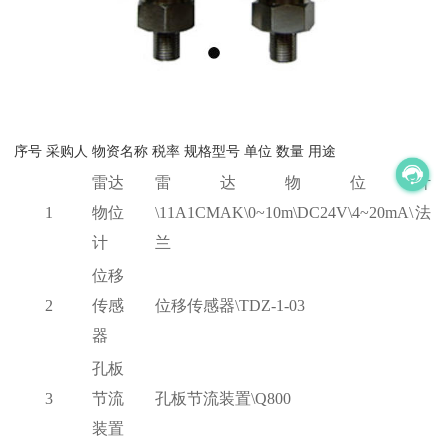
序号
采购人
物资名称
税率
规格型号
单位
数量
用途
雷达
雷达物位计
1
物位
\11A1CMAK\0~10m\DC24V\4~20mA\法
计
兰
位移
2
传感
位移传感器
\TDZ-1-03
器
孔板
3
节流
孔板节流装置
\Q800
装置