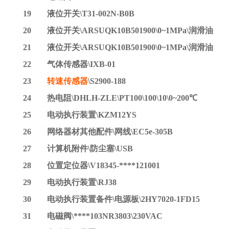
19
液位开关
\T31-002N-B0B
20
液位开关
\ARSUQK10B501900\0~1MPa\润滑油
21
液位开关
\ARSUQK10B501900\0~1MPa\润滑油
22
气体传感器
\IXB-01
23
转速传感器
\S2900-188
24
热电阻
\DHLH-ZLE\PT100\100\10\0~200℃
25
电动执行装置
\KZM12YS
26
网络器材其他配件
\网线\EC5e-305B
27
计算机附件
\防尘塞\USB
28
位置定位器
\V18345-****121001
29
电动执行装置
\RJ38
30
电动执行装置备件
\电源板\2HY7020-1FD15
31
电磁阀
\****103NR3803\230VAC