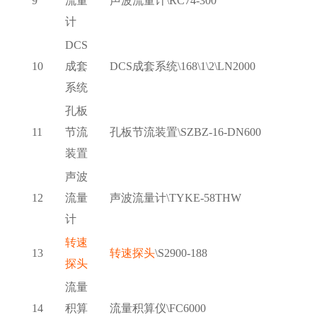
9
流量
声波流量计
\RC74-300
计
DCS
10
成套
DCS成套系统\168\1\2\LN2000
系统
孔板
11
节流
孔板节流装置
\SZBZ-16-DN600
装置
声波
12
流量
声波流量计
\TYKE-58THW
计
转速
13
转速探头
\S2900-188
探头
流量
14
积算
流量积算仪
\FC6000