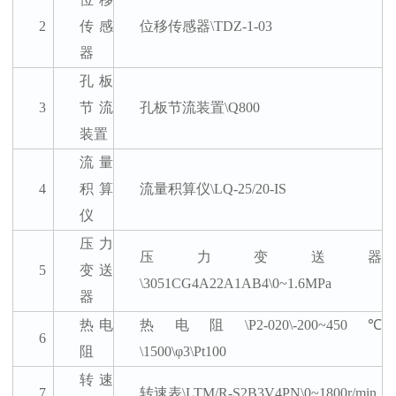
2
传感
位移传感器
\TDZ-1-03
器
孔板
3
节流
孔板节流装置
\Q800
装置
流量
4
积算
流量积算仪
\LQ-25/20-IS
仪
压力
压力变送器
5
变送
\3051CG4A22A1AB4\0~1.6MPa
器
热电
热电阻
\P2-020\-200~450℃
6
阻
\1500\φ3\Pt100
转速
7
转速表
\LTM/R-S2B3V4PN\0~1800r/min