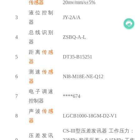
传感器
20mv/mm/s±5%
液位控制
3
JY-2A/A
器
总线识别
4
ZSBQ-A-L
器
距离
传感
5
DT35-B15251
器
测速
传感
6
NI8-M18E-NE-Q12
器
电子调速
7
****674
控制器
声波
传感
8
LGCB1000-18GM-D2-V1
器
CS-III型压差发讯器 工作压力：
压差发讯