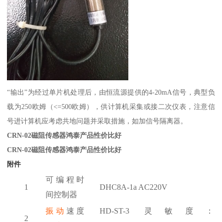
“输出”为经过单片机处理后，由恒流源提供的4-20mA信号，典型负
载为250欧姆（<=500欧姆），供计算机采集或接二次仪表，注意信
号进计算机应考虑共地问题并采取措施，如加信号隔离器。
CRN-02磁阻传感器鸿泰产品性价比好
CRN-02磁阻传感器鸿泰产品性价比好
附件
可编程时
1
DHC8A-1a AC220V
间控制器
振动
速度
HD-ST-3 灵敏度：
2