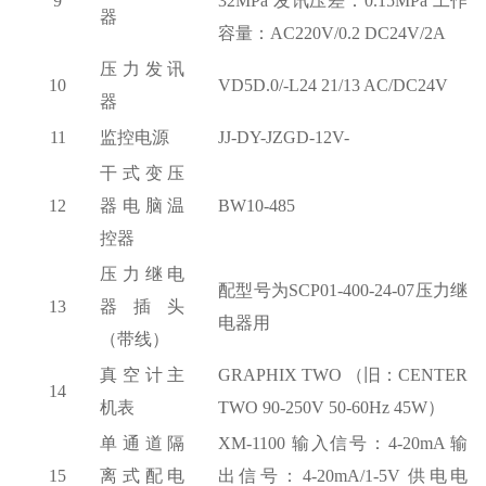
9
32MPa 发讯压差：0.15MPa 工作
器
容量：AC220V/0.2 DC24V/2A
压力发讯
10
VD5D.0/-L24 21/13 AC/DC24V
器
11
监控电源
JJ-DY-JZGD-12V-
干式变压
12
器电脑温
BW10-485
控器
压力继电
配型号为
SCP01-400-24-07压力继
13
器插头
电器用
（带线）
真空计主
GRAPHIX TWO （旧：CENTER
14
机表
TWO 90-250V 50-60Hz 45W）
单通道隔
XM-1100 输入信号：4-20mA 输
15
离式配电
出信号：4-20mA/1-5V 供电电