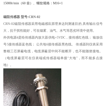
15000r/min（60 齿）、螺纹规格：M16×1
磁阻传感器 型号:CRN-02
CRN-02磁阻传感器采用电磁感应原理来达到测速目的.具有输出信号
大，抗干扰性能好，可在烟雾、油气、水气等恶劣环境中使用。
外供电源4是给传感器内放大器供电+5VDC，接传感红色线； 输放信
号5接传感器蓝色线； 公共地6接传感器黑色线。 传感器到仪表采用
整根三芯屏蔽电缆，电缆屏蔽层中间不能断开，也不能随便接地。
（电缆屏蔽层可在仪表端或传感器端单接“大地”，而不能多点接
地）。