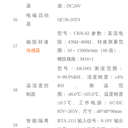
器
源：DC24V
电磁启动
16
QC36-10TA
器
型号：
CRN-02 参数：直流电
磁阻转速
阻：430Ω~460Ω、转速测量范
17
传感器
围：10～15000r/min（60 齿）、
螺纹规格：M16×1
型号：
AK1001 测湿范围：
0~99.9%RH、湿度精度：±4%
温湿度控
RH、测温范
18
制器
围：-40.0℃~105.0℃、温度精度
±0.5℃、工作电源：AC/DC
85V~265V、尺寸：48*48*90mm
智能隔离
BTA-1111 输入信号：0-10V 输出
19