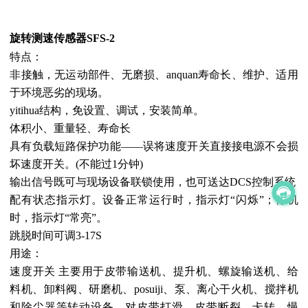
旋转测速传感器
SFS-2
特点：
非接触，无运动部件、无磨损、anquan寿命长、维护、适用
于环境恶劣的现场。
yitihua结构，免设置、调试，安装简单。
体积小、重量轻、寿命长
具有负载短路保护功能——误将速度开关直接接电源不会损
坏速度开关。(不能过1分钟)
输出信号既可与现场设备联锁使用，也可送达DCS控制系统
配有状态指示灯。设备正常运行时，指示灯“闪烁”；停机
时，指示灯“常亮”。
跳脱时间可调3-17S
用途：
速度开关 主要用于皮带输送机、提升机、螺旋输送机、给
料机、卸料阀、研磨机、posuiji、泵、离心干火机、搅拌机
和除尘器等转动设备，对皮带打滑、皮带断裂、卡转、慢