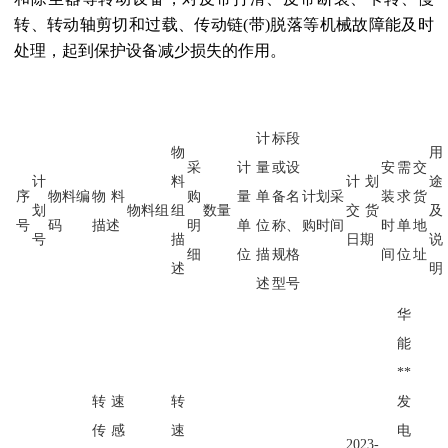
转、转动轴剪切和过载、传动链(带)脱落等机械故障能及时
处理，起到保护设备减少损失的作用。
计
标段
物
用
采
计
量
或设
安
需
交
计
料
计划
途
序
物料编
物料
购
量
单
备名
计划采
装
求
货
划
物料组
组
数量
交货
及
号
码
描述
明
单
位
称、
购时间
时
单
地
号
描
日期
说
细
位
描
规格
间
位
址
述
明
述
型号
华
能
**
转速
转
发
传感
速
电
2023-