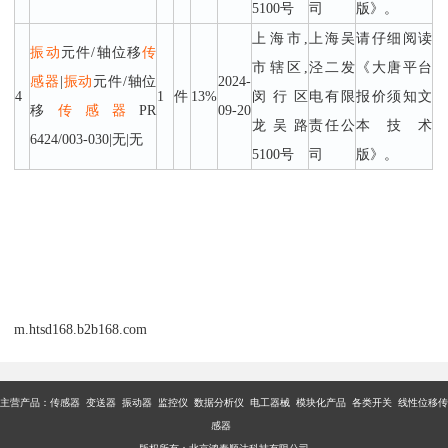
5100号
司
版》。
上海市,
上海吴
请仔细阅读
振动
元件/轴位移
传
市辖区,
泾二发
《大唐平台
感器
|
振动
元件/轴位
2024-
4
1
件
13%
闵行区
电有限
报价须知文
移
传感器
PR
09-20
龙吴路
责任公
本技术
6424/003-030|无|无
5100号
司
版》。
m.htsd168.b2b168.com
主营产品：传感器 变送器 振动器 监控仪 数据分析仪 电工器械 模块化产品 各类开关 线性位移传
感器