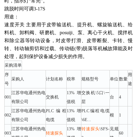
时，指示灯“常亮”。
跳脱时间可调3-17S
用途：
速度开关 主要用于皮带输送机、提升机、螺旋输送机、给
料机、卸料阀、研磨机、posuiji、泵、离心干火机、搅拌机
和除尘器等转动设备，对皮带打滑、皮带断裂、卡转、慢
转、转动轴剪切和过载、传动链(带)脱落等机械故障能及时
处理，起到保护设备减少损失的作用。
采购清单
序
用
采购人
计划名称
税率
规格型号
单位
数量
号
途
江苏华电通州热电
13%增
交换机\5口\一
001
交换机
台
4
有限公司
值税
层
江苏华电通州热电
PLC编程
13%增
PLC编程电缆
002
根
1
有限公司
电缆
值税
\6E...
江苏华电通州热电
13%增
转速
探头
\SFS-
见规
003
转速
探头
60