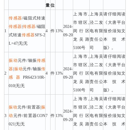
量
位
上海市,
上海吴
请仔细阅读
传感器
/磁阻式转速
市辖区,
泾二发
《大唐平台
传感器
|
传感器
/磁阻
2024-
1
4
件
13%
闵行区
电有限
报价须知文
式转速
传感器
SFS-2
09-20
龙吴路
责任公
本技术
L=47|无|无
5100号
司
版》。
上海市,
上海吴
请仔细阅读
振动
元件/轴振
传感
市辖区,
泾二发
《大唐平台
器
|
振动
元件/轴振
传
2024-
2
4
件
13%
闵行区
电有限
报价须知文
感器
PR6423/10R-
09-20
龙吴路
责任公
本技术
010|无|无
5100号
司
版》。
上海市,
上海吴
请仔细阅读
振动
元件/前置器|
振
市辖区,
泾二发
《大唐平台
2024-
3
动
元件/前置器CON
7
件
13%
闵行区
电有限
报价须知文
09-20
021|无|无
龙吴路
责任公
本技术