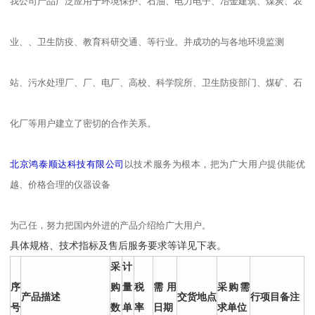
我公司产品广泛应用于环境保护、石油、电力电子、冶金建筑、煤炭、农
业、、卫生防疫、教育科研交通、等行业。并成功的与各地环境监测
站、污水处理厂、厂、电厂、高校、科学院所、卫生防疫部门、煤矿、石
化厂等用户建立了密切的合作关系。
北京鸿泰顺达科技有限公司
以技术服务为根本，把为广大用户提供能优
越、价格合理的仪器设备
为己任，努力把国内外
进的产品介绍给广大用户。
具体规格、技术指标及售后服务要求等详见下表。
采
计
序
购
量
税
需用
采购需
产品描述
交货地点
行项目备注
号
数
单
率
日期
求单位