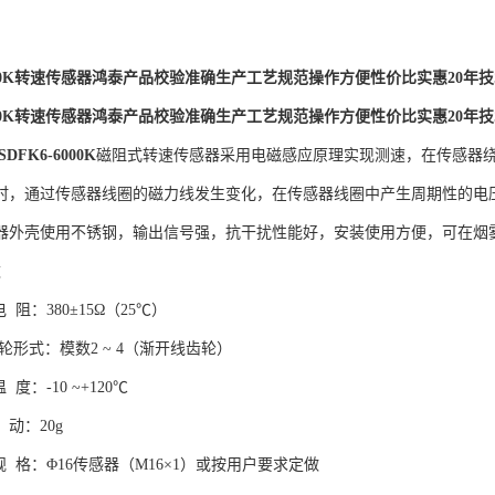
6000K转速传感器鸿泰产品校验准确生产工艺规范操作方便性价比实惠20年
6000K转速传感器鸿泰产品校验准确生产工艺规范操作方便性价比实惠20年
DFK6-6000K
磁阻式转速传感器采用电磁感应原理实现测速，在传感器
时，通过传感器线圈的磁力线发生变化，在传感器线圈中产生周期性的电
器外壳使用不锈钢，输出信号强，抗干扰性能好，安装使用方便，可在烟
数
电 阻：380±15Ω（25℃）
齿轮形式：模数2 ~ 4（渐开线齿轮）
温 度：-10 ~+120℃
 动：20g
纹 规 格：Φ16传感器（M16×1）或按用户要求定做