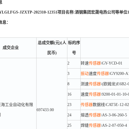
息
LGLFGS-JZXTP-202310-12351项目名称:酒钢集团宏晟电热公司等单位
信息：
总成交额(元)(人
标的序
成交企业
民币)
号
2
转速
传感器
\GY-YCD-01
3
振动
速度
传感器
\GY9200-A
8
测速
传感器
\(欧姆龙)E6B2-C
16
速度
传感器
\9200-01-01-10-
至海工业自动化有限
23
传感器
数据线\CAT5E-12-02
697433.00
司
24
熔透
传感器
\AS-3-06-260-5
25
焊缝
传感器
\AS-2-07-050-4