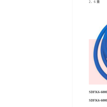
2．6 重 
SDFK6-
SDFK6-