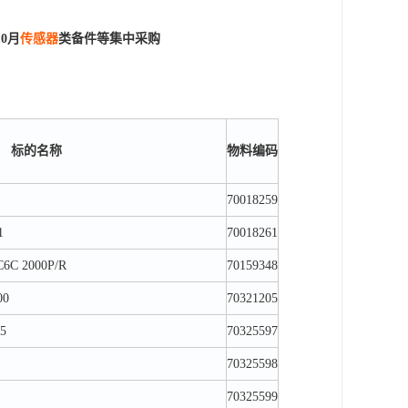
10月
传感器
类备件等集中采购
标的名称
物料编码
70018259
1
70018261
6C 2000P/R
70159348
00
70321205
5
70325597
70325598
70325599