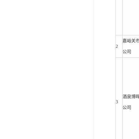
嘉峪关
2
公司
酒泉博
3
公司