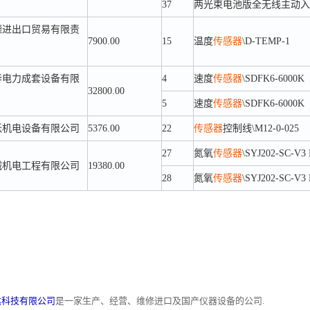
37
两光束电池版全无线主动入侵探
德进出口贸易有限责
7900.00
15
温度
传感器
\D-TEMP-1
华电力成套设备有限
4
速度
传感器
\SDFK6-6000K
32800.00
5
速度
传感器
\SDFK6-6000K
跃机电设备有限公司
5376.00
22
传感器
控制线\M12-0-025
27
氮氧
传感器
\SYJ202-SC-V
诚机电工程有限公司
19380.00
28
氮氧
传感器
\SYJ202-SC-V
达科技有限公司
是一家生产、经营、维修进口及国产仪器设备的公司.