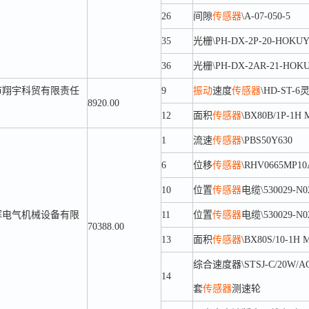
26
间隙
传感器
\A-07-050-5
35
光栅\PH-DX-2P-20-HOKU
36
光栅\PH-DX-2AR-21-HOK
市翔宇科贸有限责任
9
振动
速度
传感器
\HD-ST-6
8920.00
12
面积
传感器
\BX80B/1P-1H Mi
1
流速
传感器
\PBS50Y630
6
位移
传感器
\RHV0665MP10
10
位置
传感器
电缆\530029-
晖电气机械设备有限
11
位置
传感器
电缆\530029-
70388.00
13
面积
传感器
\BX80S/10-1H Mi
综合速度器\STSJ-C/20W/A
14
套
传感器
测速轮