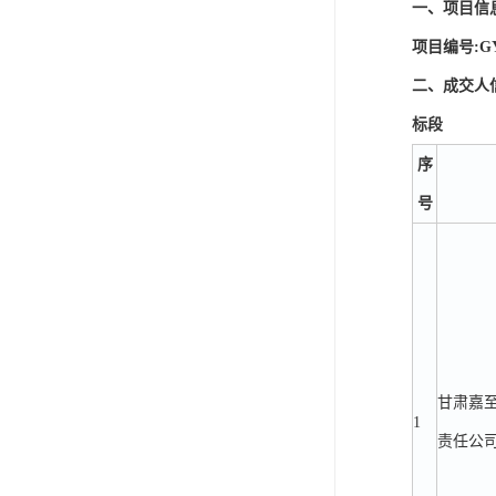
一、项目信
项目编号:GY
二、成交人
标段
序
号
甘肃嘉
1
责任公