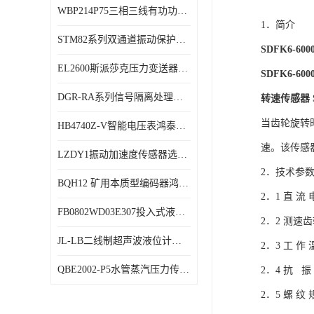
WBP214P75三相三线有功功率传感器鸿泰顺达产品稳定性好
特殊用处传感器
1．简介
STM82系列双通道振动保护表鸿泰产品技术规格
特殊用途变送器
SDFK6-
EL2600斯派莎克压力变送器技术规格
SDFK6-
DGR-RA系列信号隔离处理器鸿泰产品技术规格
转速传感器 S
当齿轮旋转
HB4740Z-V智能电压表鸿泰产品外形美观大方
速。该传感
LZDY1振动加速度传感器选型资料
2．技术参
BQH12 矿用本质型编码器鸿泰产品实物展示
2．1 直 流 
FB0802WD03E307投入式液位计鸿泰产品选型参数
2．2 测速
JL-LB二线制超声波液位计鸿泰产品外形美观大方
2．3 工 作 
QBE2002-P5水管蒸汽压力传感器西门子产品技术规格
2．4 抗 振
2．5 螺 