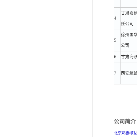
甘肃嘉
4
任公司
徐州国
5
公司
6
甘肃海
7
西安筑
公司简介
北京鸿泰顺