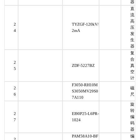
器
直
流
高
2
TYZGF-120kV/
压
4
2mA
发
生
器
复
合
2
ZDF-5227BZ
真
5
空
计
F3050-RH10M
2
磁
S3050MV29S0
6
尺
7A110
旋
转
2
EI90P25-L6PR-
编
7
1024
码
器
PAM58A10-BF
编
2