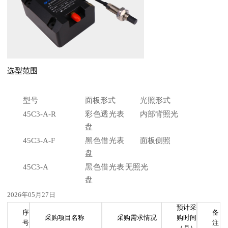
选型范围
型号
面板形式
光照形式
45C3-A-R
彩色透光表
内部背照光
盘
45C3-A-F
黑色借光表
面板侧照
盘
45C3-A
黑色借光表
无照光
盘
2026年05月27日
预计采
序
备
采购项目名称
采购需求情况
购时间
号
注
（月）