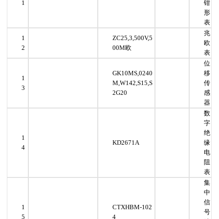
1
钳
形
表
兆
1
ZC25,3,500V,5
欧
2
00M欧
表
位
GK10MS,0240
移
1
M,W142,S15,S
传
3
2G20
感
器
数
字
绝
1
KD2671A
缘
4
电
阻
表
集
中
信
1
CTXHBM-102
号
5
4