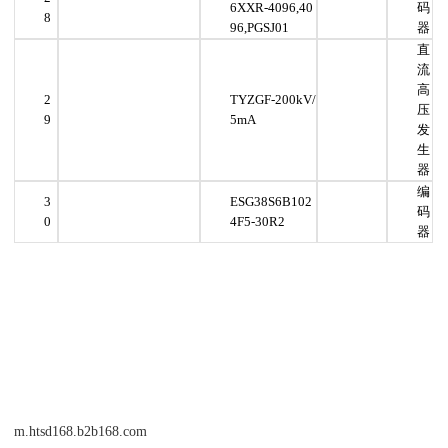
6XXR-4096,40
码
8
96,PGSJ01
器
直
流
高
2
TYZGF-200kV/
压
9
5mA
发
生
器
编
3
ESG38S6B102
码
0
4F5-30R2
器
m.htsd168.b2b168.com