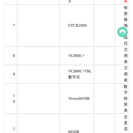
A
表
钳
形
接
7
ETCR2000
地
电
阻
仪
万
8
VC890C+
用
表
万
VC890C+TM,
9
用
数字式
表
数
字
1
Victor,6056B
钳
0
形
表
交
直
1
流
6056B