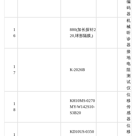
编
码
器
机
械
1
880(加长探针2
听
6
20,球形隔膜,)
诊
器
接
地
电
1
K-2026B
阻
7
测
试
仪
位
KH10MS-0270
移
1
MY-W142S10-
传
8
S3B20
感
器
位
KD10US-0350
移
1