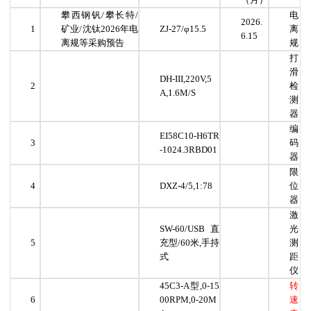
攀西钢钒/攀长特/
电
2026.
1
矿业/沈钛2026年电
ZJ-27/φ15.5
离
6.15
离规等采购预告
规
打
滑
DH-III,220V,5
2
检
A,1.6M/S
测
器
编
EI58C10-H6TR
3
码
-1024.3RBD01
器
限
4
DXZ-4/5,1:78
位
器
激
SW-60/USB直
光
5
充型/60米,手持
测
式
距
仪
45C3-A型,0-15
转
6
00RPM,0-20M
速