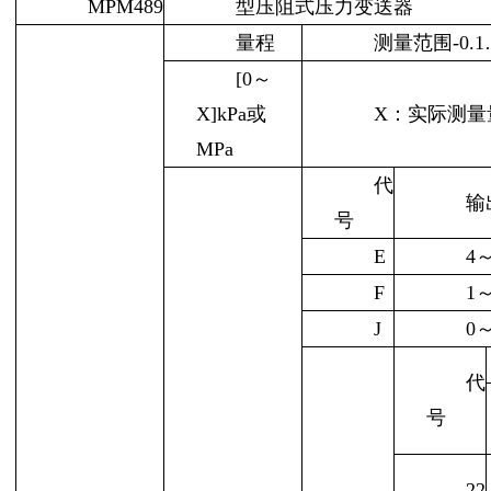
MPM489
型压阻式压力变送器
量程
测量范围-0.1…
[0～
X]kPa或
X：实际测量
MPa
代
输
号
E
4
F
1
J
0
代
号
22