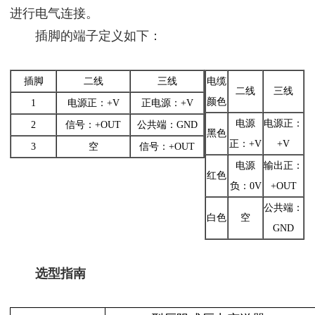
进行电气连接。
插脚的端子定义如下：
插脚
二线
三线
电缆
二线
三线
颜色
1
电源正：+V
正电源：+V
电源
电源正：
2
信号：+OUT
公共端：GND
黑色
正：+V
+V
3
空
信号：+OUT
电源
输出正：
红色
负：0V
+OUT
公共端：
白色
空
GND
选型指南