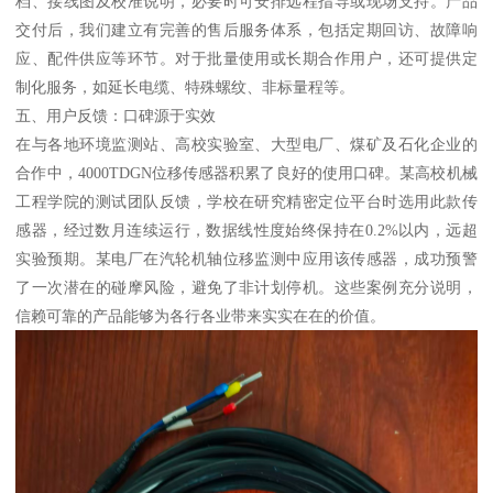
档、接线图及校准说明，必要时可安排远程指导或现场支持。产品
交付后，我们建立有完善的售后服务体系，包括定期回访、故障响
应、配件供应等环节。对于批量使用或长期合作用户，还可提供定
制化服务，如延长电缆、特殊螺纹、非标量程等。
五、用户反馈：口碑源于实效
在与各地环境监测站、高校实验室、大型电厂、煤矿及石化企业的
合作中，4000TDGN位移传感器积累了良好的使用口碑。某高校机械
工程学院的测试团队反馈，学校在研究精密定位平台时选用此款传
感器，经过数月连续运行，数据线性度始终保持在0.2%以内，远超
实验预期。某电厂在汽轮机轴位移监测中应用该传感器，成功预警
了一次潜在的碰摩风险，避免了非计划停机。这些案例充分说明，
信赖可靠的产品能够为各行各业带来实实在在的价值。