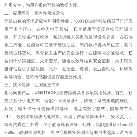
的重复性，为用户提供可靠的数据支撑。
二、应用场景：覆盖多领域需求
凭借出色的环境适应性和测量性能，4000TDGN位移传感器已广泛应
用于多个行业。在电力电子领域，它常被用于变压器铁芯间隙监
测、开关设备行程检测，帮助运维人员提前发现设备异常；在石油
化工行业，传感器可安装于管道法兰、阀门执行机构等位置，实时
反馈位移变化，保障化工生产的安全运行；在建筑与交通领域，它
被用于桥梁挠度、大坝变形、隧道收敛等结构安全监测，为工程质
量评估提供关键数据。此外，在冶金、煤炭、农业自动化、科研教
学等场合，这款传感器也发挥着重要作用。
三、技术优势：让测量更简单
相比同类产品，4000TDGN位移传感器具备多项实用优势。首先，它
支持多种供电方式，适配不同现场条件，降低了系统集成的难度。
其次，输出信号可选择模拟电压、电流或数字格式，能够与主流
PLC、数据采集模块无缝对接。再者，传感器体积小巧，安装灵活，
既可内置也可外置，便于改造现有设备。此外，我们提供从±1mm到
±500mm多种量程规格，用户可根据实际测量范围自由选择，避免浪