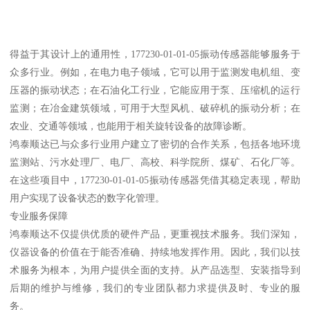
得益于其设计上的通用性，177230-01-01-05振动传感器能够服务于
众多行业。例如，在电力电子领域，它可以用于监测发电机组、变
压器的振动状态；在石油化工行业，它能应用于泵、压缩机的运行
监测；在冶金建筑领域，可用于大型风机、破碎机的振动分析；在
农业、交通等领域，也能用于相关旋转设备的故障诊断。
鸿泰顺达已与众多行业用户建立了密切的合作关系，包括各地环境
监测站、污水处理厂、电厂、高校、科学院所、煤矿、石化厂等。
在这些项目中，177230-01-01-05振动传感器凭借其稳定表现，帮助
用户实现了设备状态的数字化管理。
专业服务保障
鸿泰顺达不仅提供优质的硬件产品，更重视技术服务。我们深知，
仪器设备的价值在于能否准确、持续地发挥作用。因此，我们以技
术服务为根本，为用户提供全面的支持。从产品选型、安装指导到
后期的维护与维修，我们的专业团队都力求提供及时、专业的服
务。