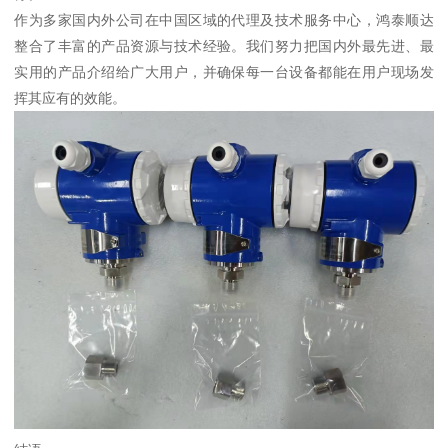
作为多家国内外公司在中国区域的代理及技术服务中心，鸿泰顺达
整合了丰富的产品资源与技术经验。我们努力把国内外最先进、最
实用的产品介绍给广大用户，并确保每一台设备都能在用户现场发
挥其应有的效能。