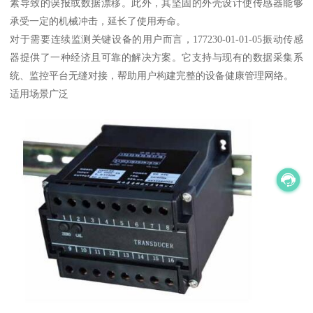
素导致的误报或数据漂移。此外，其坚固的外壳设计使传感器能够
承受一定的机械冲击，延长了使用寿命。
对于需要连续监测关键设备的用户而言，177230-01-01-05振动传感
器提供了一种经济且可靠的解决方案。它支持与现有的数据采集系
统、监控平台无缝对接，帮助用户构建完整的设备健康管理网络。
适用场景广泛