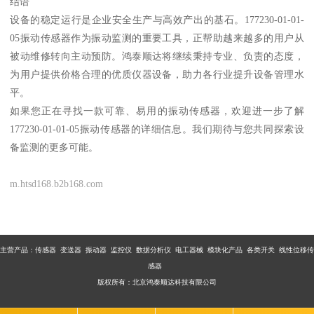
结语
设备的稳定运行是企业安全生产与高效产出的基石。177230-01-01-
05振动传感器作为振动监测的重要工具，正帮助越来越多的用户从
被动维修转向主动预防。鸿泰顺达将继续秉持专业、负责的态度，
为用户提供价格合理的优质仪器设备，助力各行业提升设备管理水
平。
如果您正在寻找一款可靠、易用的振动传感器，欢迎进一步了解
177230-01-01-05振动传感器的详细信息。我们期待与您共同探索设
备监测的更多可能。
m.htsd168.b2b168.com
主营产品：传感器 变送器 振动器 监控仪 数据分析仪 电工器械 模块化产品 各类开关 线性位移传
感器
版权所有：北京鸿泰顺达科技有限公司