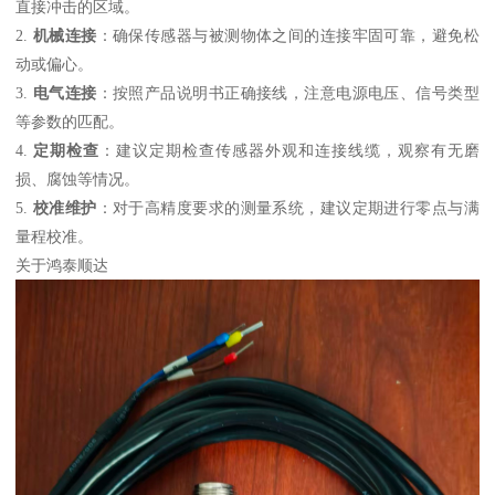
直接冲击的区域。
2.
机械连接
：确保传感器与被测物体之间的连接牢固可靠，避免松
动或偏心。
3.
电气连接
：按照产品说明书正确接线，注意电源电压、信号类型
等参数的匹配。
4.
定期检查
：建议定期检查传感器外观和连接线缆，观察有无磨
损、腐蚀等情况。
5.
校准维护
：对于高精度要求的测量系统，建议定期进行零点与满
量程校准。
关于鸿泰顺达