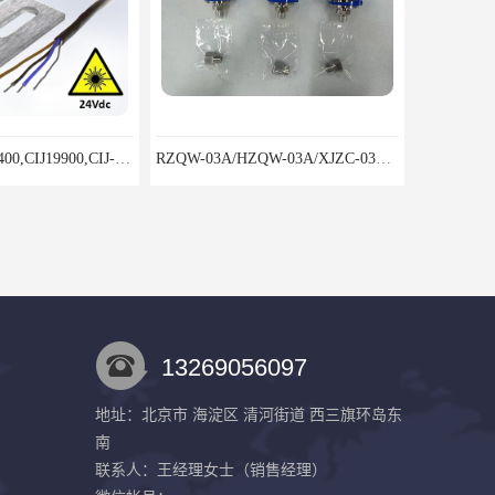
CIJ-13400,CIJ13400,CIJ19900,CIJ-19200,CIJI3500Y转速传感器
RZQW-03A/HZQW-03A/XJZC-03A汽轮机监测装置
13269056097
地址：北京市 海淀区 清河街道 西三旗环岛东
南
8000/041单通道胀差监视仪鸿泰产品线性度好测量范围宽
8000/042双通道胀差监视仪鸿泰产品闪亮特点
联系人：王经理
女士
（销售经理）