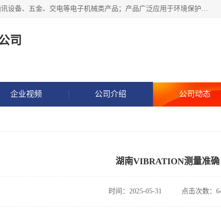
北京鸿泰顺达科技有限公司主要经营电子产品、机械设备、通讯设备、五金、交电等电子机械类产品；产品广泛应用于环境保护、石油化工、电力电子、冶金建筑、煤炭、农业、卫生防疫、教育科研等行业。并成功的与各地环境监测站、污水处理厂、卷烟厂、电厂、高校、科学院所、卫生防疫部门、煤矿、石化厂等用户建立了密切的合作关系。
公司
企业视频
公司介绍
公司动态
湖南VIBRATION测量准确
时间：2025-05-31
点击次数：64