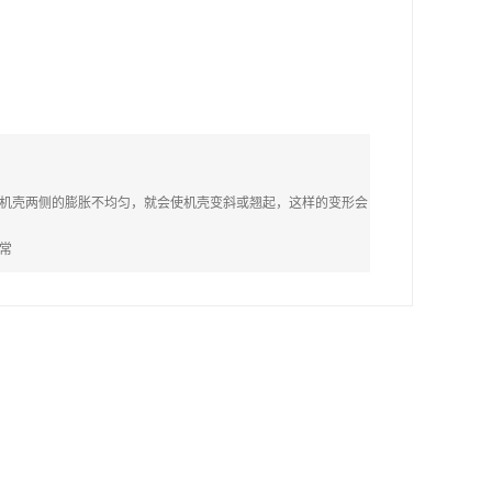
机壳两侧的膨胀不均匀，就会使机壳变斜或翘起，这样的变形会
常