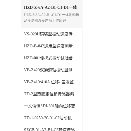
特殊用处传感器
HZD-Z-6A-A2-B1-C1-D1一体
化轴振动变送器鸿泰产品工作
HZD-Z-6A-A2-B1-C1-D1一体化轴振
原理和监测数据归纳整理技术
特殊用途变送器
动变送器鸿泰产品工作原理..
VS-020H铠装型振动速度传感器鸿泰 产品控制监测灵敏度的技术技巧
HZD-B-842通用型速度测量仪鸿泰顺达品牌打折优惠促销3个月活动开始
HZD-001便携式振动试验台鸿泰顺达品牌的技术特点和功能介绍
VB-Z420双通道轴振动监测仪鸿泰顺达产品的特点优势
VB-Z410/410A 位移/ 差胀监测仪产品使用方法介绍
TD-2型热膨胀位移传感器鸿泰顺达产品的优势特长
一文读懂SDJ-301轴向位移变送器安装调试步骤
TD-1-0250-20-01-02油动机变送器鸿泰顺达产品优势特点
SZCB-01-A2-B1-C3转速传感器的技术参数描述