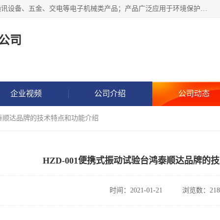
北京鸿泰顺达科技有限公司主要经营电子产品、机械设备、通讯设备、五金、交电等电子机械类产品；产品广泛应用于环境保护、石油化工、电力电子、冶金建筑、煤炭、农业、卫生防疫、教育科研等行业。并成功的与各地环境监测站、污水处理厂、卷烟厂、电厂、高校、科学院所、卫生防疫部门、煤矿、石化厂等用户建立了密切的合作关系。
公司
企业视频
公司介绍
公司动态
台鸿泰顺达品牌的技术特点和功能介绍
HZD-001便携式振动试验台鸿泰顺达品牌的
时间：2021-01-21
浏览数：218